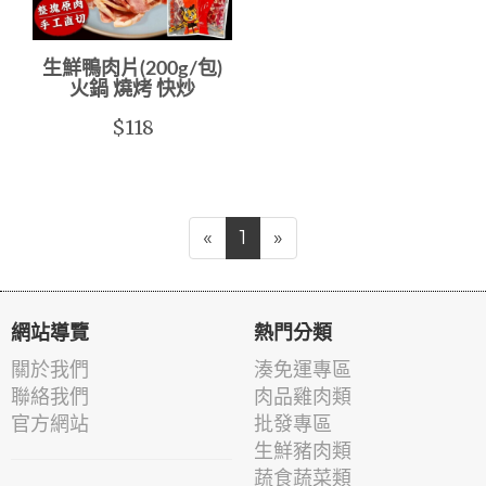
生鮮鴨肉片(200g/包)
火鍋 燒烤 快炒
$118
«
1
»
網站導覽
熱門分類
關於我們
湊免運專區
聯絡我們
肉品雞肉類
官方網站
批發專區
生鮮豬肉類
蔬食蔬菜類