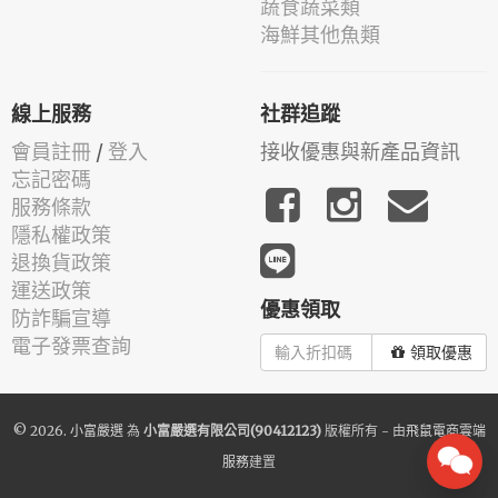
蔬食蔬菜類
海鮮其他魚類
線上服務
社群追蹤
會員註冊
/
登入
接收優惠與新產品資訊
忘記密碼
服務條款
隱私權政策
退換貨政策
運送政策
優惠領取
防詐騙宣導
電子發票查詢
領取優惠
© 2026.
小富嚴選
為
小富嚴選有限公司(90412123)
版權所有 - 由
飛鼠電商雲端
服務
建置