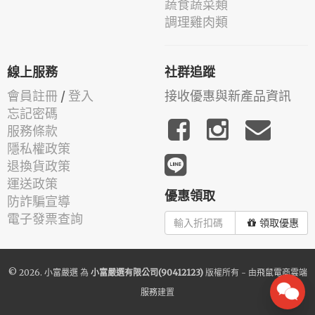
蔬食蔬菜類
調理雞肉類
線上服務
社群追蹤
會員註冊
/
登入
接收優惠與新產品資訊
忘記密碼
服務條款
隱私權政策
退換貨政策
運送政策
優惠領取
防詐騙宣導
電子發票查詢
領取優惠
© 2026.
小富嚴選
為
小富嚴選有限公司(90412123)
版權所有 - 由
飛鼠電商雲端
服務
建置