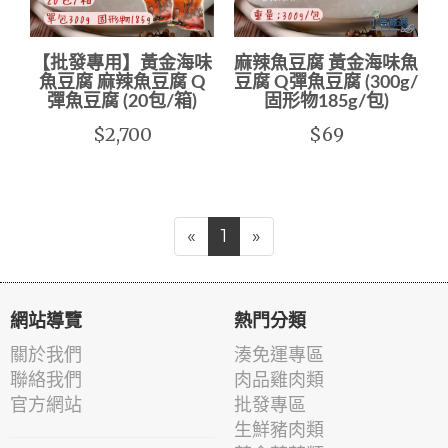
【批發專用】黃金海味
麻辣魚豆腐 黃金海味魚
魚豆腐 麻辣魚豆腐 Q
豆腐 Q彈魚豆腐 (300g/
彈魚豆腐 (20包/箱)
固形物185g/包)
$2,700
$69
«
1
»
網站導覽
熱門分類
關於我們
湊免運專區
聯絡我們
肉品雞肉類
官方網站
批發專區
生鮮豬肉類