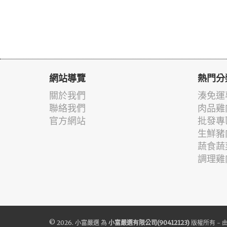
網站導覽
熱門分
關於我們
湊免運
聯絡我們
肉品雞
官方網站
批發專
生鮮豬
蔬食蔬
調理雞
© 2026.
小富嚴選
為
小富嚴選有限公司(90412123)
版權所有 - 