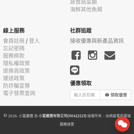
蔬食蔬菜類
海鮮其他魚類
線上服務
社群追蹤
會員註冊
/
登入
接收優惠與新產品資訊
忘記密碼
服務條款
隱私權政策
退換貨政策
運送政策
優惠領取
防詐騙宣導
電子發票查詢
領取優惠
© 2026.
小富嚴選
為
小富嚴選有限公司(90412123)
版權所有 - 由
飛鼠電商雲端
服務
建置