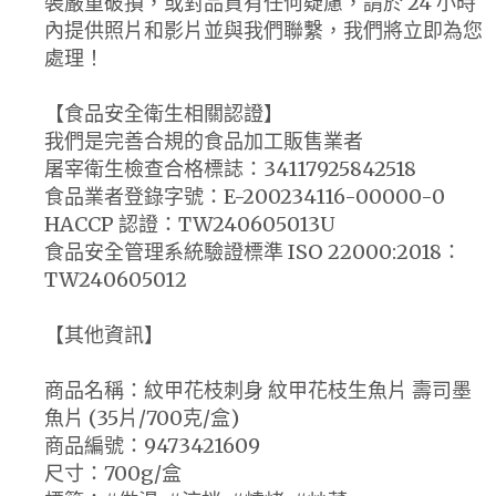
裝嚴重破損，或對品質有任何疑慮，請於 24 小時
內提供照片和影片並與我們聯繫，我們將立即為您
處理！
【食品安全衛生相關認證】
我們是完善合規的食品加工販售業者
屠宰衛生檢查合格標誌：34117925842518
食品業者登錄字號：E-200234116-00000-0
HACCP 認證：TW240605013U
食品安全管理系統驗證標準 ISO 22000:2018：
TW240605012
【其他資訊】
商品名稱：紋甲花枝刺身 紋甲花枝生魚片 壽司墨
魚片 (35片/700克/盒)
商品編號：9473421609
尺寸：700g/盒