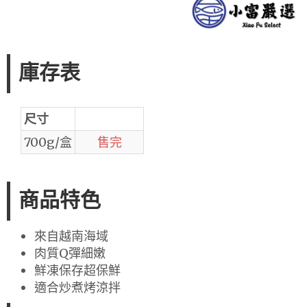
庫存表
尺寸
700g/盒
售完
商品特色
來自越南海域
肉質Q彈細嫩
鮮凍保存超保鮮
適合炒煮烤涼拌