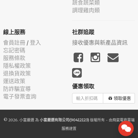
蔬食蔬菜類
調理雞肉類
線上服務
社群追蹤
會員註冊
/
登入
接收優惠與新產品資訊
忘記密碼
服務條款
隱私權政策
退換貨政策
運送政策
優惠領取
防詐騙宣導
電子發票查詢
領取優惠
© 2026.
小富嚴選
為
小富嚴選有限公司(90412123)
版權所有 - 由
飛鼠電商雲端
服務
建置