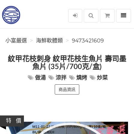
選單
小富嚴選
小富嚴選
海鮮軟體類
9473421609
紋甲花枝刺身 紋甲花枝生魚片 壽司墨
魚片 (35片/700克/盒)
做湯
涼拌
燒烤
炒菜
商品資訊
特 價