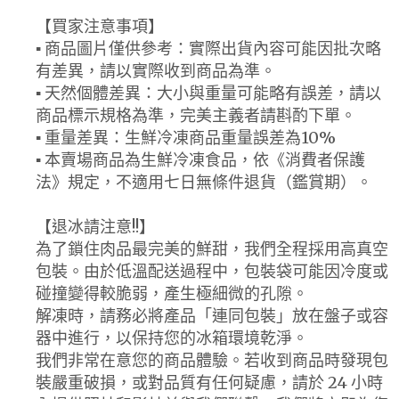
【買家注意事項】
▪ 商品圖片僅供參考：實際出貨內容可能因批次略
有差異，請以實際收到商品為準。
▪ 天然個體差異：大小與重量可能略有誤差，請以
商品標示規格為準，完美主義者請斟酌下單。
▪ 重量差異：生鮮冷凍商品重量誤差為10%
▪ 本賣場商品為生鮮冷凍食品，依《消費者保護
法》規定，不適用七日無條件退貨（鑑賞期）。
【退冰請注意!!】
為了鎖住肉品最完美的鮮甜，我們全程採用高真空
包裝。由於低溫配送過程中，包裝袋可能因冷度或
碰撞變得較脆弱，產生極細微的孔隙。
解凍時，請務必將產品「連同包裝」放在盤子或容
器中進行，以保持您的冰箱環境乾淨。
我們非常在意您的商品體驗。若收到商品時發現包
裝嚴重破損，或對品質有任何疑慮，請於 24 小時