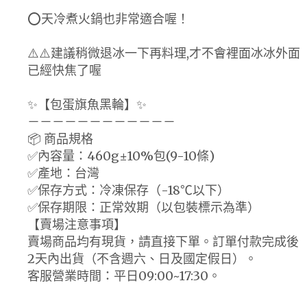
⭕️天冷煮火鍋也非常適合喔！
⚠️⚠️建議稍微退冰一下再料理,才不會裡面冰冰外面
已經快焦了喔
✨【包蛋旗魚黑輪】✨
－－－－－－－－－－－－
📦 商品規格
✅內容量：460g±10%包(9-10條)
✅產地：台灣
✅保存方式：冷凍保存（-18℃以下）
✅保存期限：正常效期（以包裝標示為準）
【賣場注意事項】
賣場商品均有現貨，請直接下單。訂單付款完成後
2天內出貨（不含週六、日及國定假日）。
客服營業時間：平日09:00~17:30。