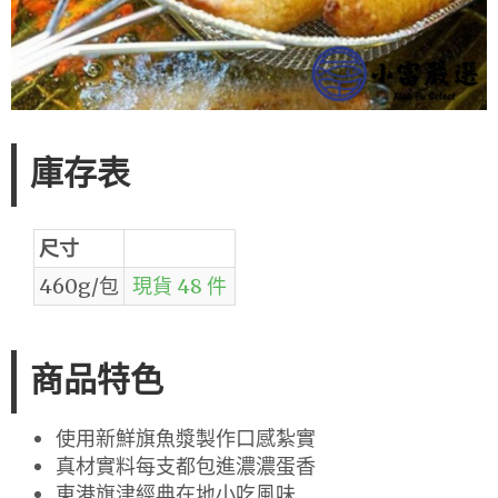
庫存表
尺寸
460g/包
現貨 48 件
商品特色
使用新鮮旗魚漿製作口感紮實
真材實料每支都包進濃濃蛋香
東港旗津經典在地小吃風味