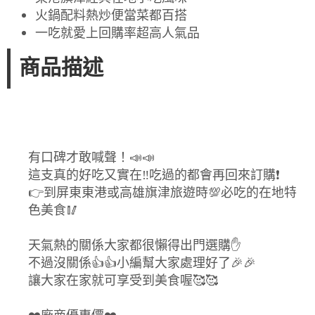
火鍋配料熱炒便當菜都百搭
一吃就愛上回購率超高人氣品
商品描述
有口碑才敢喊聲！📣📣
這支真的好吃又實在‼️吃過的都會再回來訂購❗️
👉到屏東東港或高雄旗津旅遊時💯必吃的在地特
色美食🥢
天氣熱的關係大家都很懶得出門選購✋
不過沒關係👍👍小編幫大家處理好了🎉🎉
讓大家在家就可享受到美食喔🥰🥰