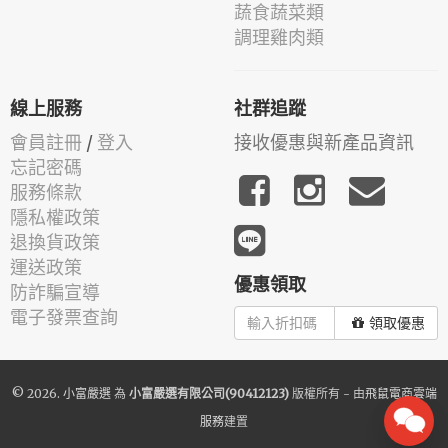
蔬食蔬菜類
調理雞肉類
線上服務
社群追蹤
會員註冊
/
登入
接收優惠與新產品資訊
忘記密碼
服務條款
隱私權政策
退換貨政策
運送政策
優惠領取
防詐騙宣導
電子發票查詢
領取優惠
© 2026.
小富嚴選
為
小富嚴選有限公司(90412123)
版權所有 - 由
飛鼠電商雲端
服務
建置