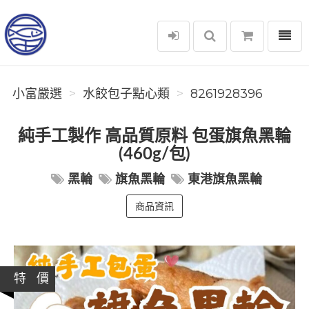
選單
小富嚴選
小富嚴選
水餃包子點心類
8261928396
純手工製作 高品質原料 包蛋旗魚黑輪
(460g/包)
黑輪
旗魚黑輪
東港旗魚黑輪
商品資訊
特 價