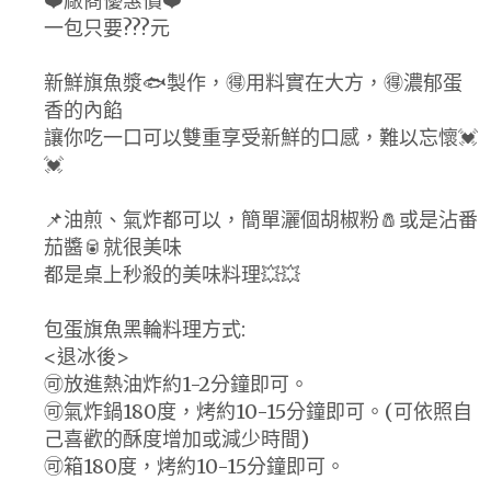
❤️廠商優惠價❤️
一包只要???元
新鮮旗魚漿🐟製作，🉐用料實在大方，🉐濃郁蛋
香的內餡
讓你吃一口可以雙重享受新鮮的口感，難以忘懷💓
💓
📌油煎、氣炸都可以，簡單灑個胡椒粉🧂或是沾番
茄醬🥫就很美味
都是桌上秒殺的美味料理💥💥
包蛋旗魚黑輪料理方式:
<退冰後>
🉑放進熱油炸約1-2分鐘即可。
🉑氣炸鍋180度，烤約10-15分鐘即可。(可依照自
己喜歡的酥度增加或減少時間)
🉑箱180度，烤約10-15分鐘即可。