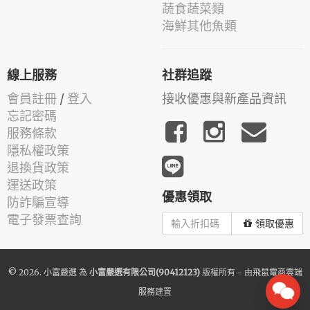
蔬食蔬菜類
海鮮其他魚類
線上服務
社群追蹤
會員註冊
/
登入
接收優惠與新產品資訊
忘記密碼
服務條款
隱私權政策
退換貨政策
運送政策
優惠領取
防詐騙宣導
電子發票查詢
領取優惠
© 2026.
小富嚴選
為
小富嚴選有限公司(90412123)
版權所有 - 由
飛鼠電商雲端
服務
建置