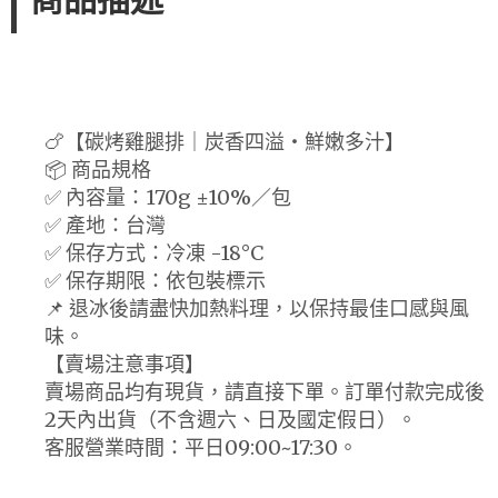
商品描述
🍗【碳烤雞腿排｜炭香四溢・鮮嫩多汁】
📦 商品規格
✅ 內容量：170g ±10%／包
✅ 產地：台灣
✅ 保存方式：冷凍 -18°C
✅ 保存期限：依包裝標示
📌 退冰後請盡快加熱料理，以保持最佳口感與風
味。
【賣場注意事項】
賣場商品均有現貨，請直接下單。訂單付款完成後
2天內出貨（不含週六、日及國定假日）。
客服營業時間：平日09:00~17:30。