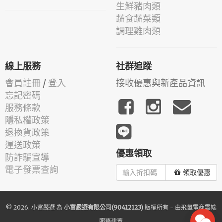
生鮮豬肉類
蔬食蔬菜類
調理雞肉類
線上服務
社群追蹤
會員註冊
/
登入
接收優惠與新產品資訊
忘記密碼
服務條款
隱私權政策
退換貨政策
運送政策
優惠領取
防詐騙宣導
電子發票查詢
領取優惠
© 2026.
小富嚴選
為
小富嚴選有限公司(90412123)
版權所有 - 由
飛鼠電商雲端
服務
建置