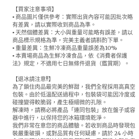
【買家注意事項】
▪ 商品圖片僅供參考：實際出貨內容可能因批次略
有差異，請以實際收到商品為準。
▪ 天然個體差異：大小與重量可能略有誤差，請以
商品標示規格為準，完美主義者請斟酌下單。
▪ 重量差異：生鮮冷凍商品重量誤差為10%
▪ 本賣場商品為生鮮冷凍食品，依《消費者保護
法》規定，不適用七日無條件退貨（鑑賞期）。
【退冰請注意!!】
為了鎖住肉品最完美的鮮甜，我們全程採用高真空
包裝。由於低溫配送過程中，包裝袋可能因冷度或
碰撞變得較脆弱，產生極細微的孔隙。
解凍時，請務必將產品「連同包裝」放在盤子或容
器中進行，以保持您的冰箱環境乾淨。
我們非常在意您的商品體驗。若收到商品時發現包
裝嚴重破損，或對品質有任何疑慮，請於 24 小時