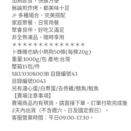
加熱即食，快速方便
無論煎炸烤，都美味十足
🎉 多種場合，完美搭配
家庭聚餐、日常用餐
聚會良伴，好吃又滿足
非全熟凍品，隨時享用
＊＊＊＊＊＊＊＊＊＊＊＊＊＊
卜蜂維也納小熱狗50條(每條20g)
重量:1000g/包 產地:台灣
整箱15包/件
SKU0308003B 目錄編號43
目錄編號0043
另有溏心蛋/白煮蛋/去骨雞/鯖魚/鮭魚
【賣場注意事項】
賣場商品均有現貨，請直接下單。訂單付款完成後
2天內出貨（不含週六、日及國定假日）。
客服營業時間：平日09:00~17:30。