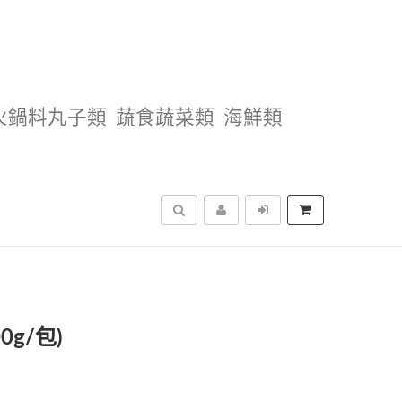
火鍋料丸子類
蔬食蔬菜類
海鮮類
搜尋
g/包)