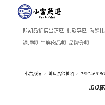
小富嚴選
即期品折價出清區
批發專區
海鮮比
調理類
生鮮肉品類
品牌分類
小富嚴選
地瓜馬鈴薯類
261046918
瓜瓜園