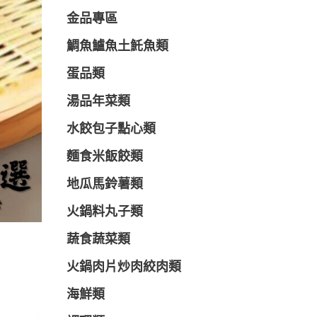
金品專區
鯛魚鱸魚土魠魚類
蛋品類
湯品年菜類
水餃包子點心類
麵食米飯餃類
地瓜馬鈴薯類
火鍋料丸子類
蔬食蔬菜類
火鍋肉片炒肉絞肉類
海鮮類