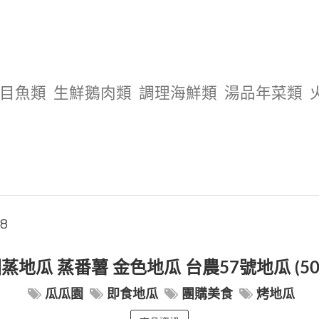
目魚類
生鮮鵝肉類
調理海鮮類
湯品年菜類
08
蒸地瓜 蒸番薯 金色地瓜 台農57號地瓜 (500
瓜瓜園
即食地瓜
團購美食
烤地瓜