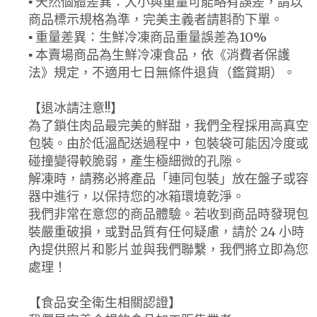
▪ 天然個體差異：大小與重量可能略有誤差，請以
商品標示規格為準，完美主義者請斟酌下單。
▪ 重量差異：生鮮冷凍商品重量誤差為10%
▪ 本賣場商品為生鮮冷凍食品，依《消費者保護
法》規定，不適用七日無條件退貨（鑑賞期）。
【退冰請注意!!】
為了鎖住肉品最完美的鮮甜，我們全程採用高真空
包裝。由於低溫配送過程中，包裝袋可能因冷度或
碰撞變得較脆弱，產生極細微的孔隙。
解凍時，請務必將產品「連同包裝」放在盤子或容
器中進行，以保持您的冰箱環境乾淨。
我們非常在意您的商品體驗。若收到商品時發現包
裝嚴重破損，或對品質有任何疑慮，請於 24 小時
內提供照片和影片並與我們聯繫，我們將立即為您
處理！
【食品安全衛生相關認證】