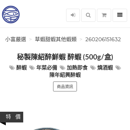
選單
小富嚴選
小富嚴選
草蝦甜蝦其他蝦類
260206151632
秘製陳紹醉鮮蝦 醉蝦 (500g/盒)
醉蝦
年菜必備
加熱即食
燒酒蝦
陳年紹興醉蝦
商品資訊
特 價