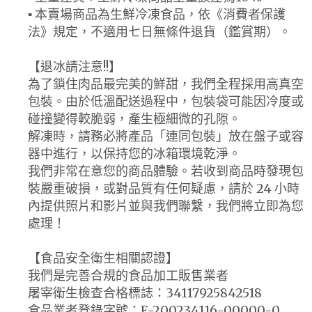
▪ 本賣場商品為生鮮冷凍食品，依《消費者保護
法》規定，不適用七日無條件退貨（鑑賞期）。
【退冰請注意!!】
為了鎖住肉品最完美的鮮甜，我們全程採用高真空
包裝。由於低溫配送過程中，包裝袋可能因冷度或
碰撞變得較脆弱，產生極細微的孔隙。
解凍時，請務必將產品「連同包裝」放在盤子或容
器中進行，以保持您的冰箱環境乾淨。
我們非常在意您的商品體驗。若收到商品時發現包
裝嚴重破損，或對品質有任何疑慮，請於 24 小時
內提供照片和影片並與我們聯繫，我們將立即為您
處理！
【食品安全衛生相關認證】
我們是完善合規的食品加工販售業者
屠宰衛生檢查合格標誌：34117925842518
食品業者登錄字號：E-200234116-00000-0