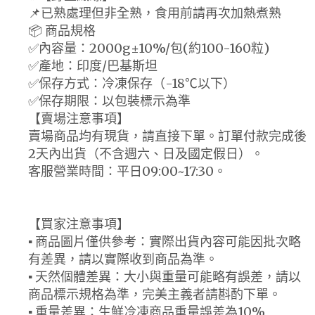
📌已熟處理但非全熟，食用前請再次加熱煮熟
📦 商品規格
✅內容量：2000g±10%/包(約100-160粒)
✅產地：印度/巴基斯坦
✅保存方式：冷凍保存（-18℃以下）
✅保存期限：以包裝標示為準
【賣場注意事項】
賣場商品均有現貨，請直接下單。訂單付款完成後
2天內出貨（不含週六、日及國定假日）。
客服營業時間：平日09:00~17:30。
【買家注意事項】
▪ 商品圖片僅供參考：實際出貨內容可能因批次略
有差異，請以實際收到商品為準。
▪ 天然個體差異：大小與重量可能略有誤差，請以
商品標示規格為準，完美主義者請斟酌下單。
▪ 重量差異：生鮮冷凍商品重量誤差為10%