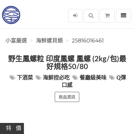
選單
小富嚴選
小富嚴選
海鮮螺貝類
25816016461
野生鳳螺粒 印度鳳螺 鳳螺 (2kg/包)最
好規格50/80
下酒菜
海鮮控必吃
餐廳級美味
Q彈
口感
商品資訊
特 價