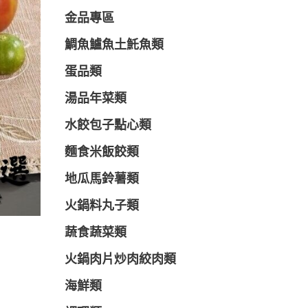
金品專區
鯛魚鱸魚土魠魚類
蛋品類
湯品年菜類
水餃包子點心類
麵食米飯餃類
地瓜馬鈴薯類
火鍋料丸子類
蔬食蔬菜類
火鍋肉片炒肉絞肉類
海鮮類