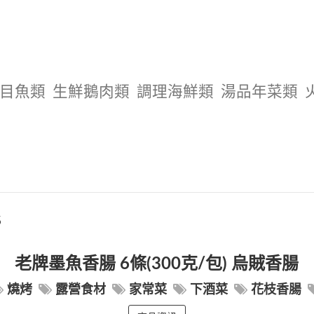
目魚類
生鮮鵝肉類
調理海鮮類
湯品年菜類
5
老牌墨魚香腸 6條(300克/包) 烏賊香腸
燒烤
露營食材
家常菜
下酒菜
花枝香腸