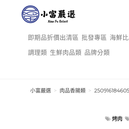
小富嚴選
即期品折價出清區
批發專區
海鮮比
調理類
生鮮肉品類
品牌分類
小富嚴選
肉品香腸類
25091618460
烤肉