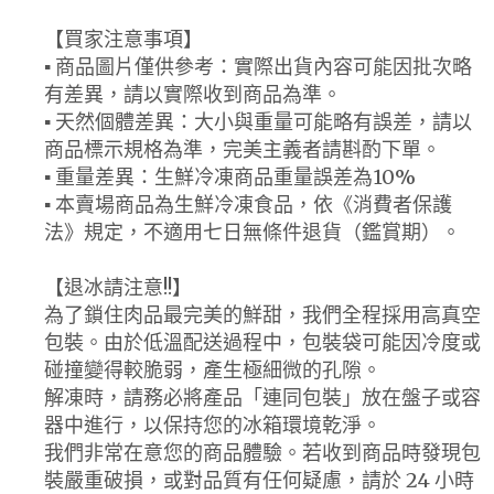
【買家注意事項】
▪ 商品圖片僅供參考：實際出貨內容可能因批次略
有差異，請以實際收到商品為準。
▪ 天然個體差異：大小與重量可能略有誤差，請以
商品標示規格為準，完美主義者請斟酌下單。
▪ 重量差異：生鮮冷凍商品重量誤差為10%
▪ 本賣場商品為生鮮冷凍食品，依《消費者保護
法》規定，不適用七日無條件退貨（鑑賞期）。
【退冰請注意!!】
為了鎖住肉品最完美的鮮甜，我們全程採用高真空
包裝。由於低溫配送過程中，包裝袋可能因冷度或
碰撞變得較脆弱，產生極細微的孔隙。
解凍時，請務必將產品「連同包裝」放在盤子或容
器中進行，以保持您的冰箱環境乾淨。
我們非常在意您的商品體驗。若收到商品時發現包
裝嚴重破損，或對品質有任何疑慮，請於 24 小時