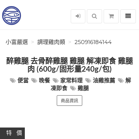
選單
小富嚴選
小富嚴選
調理雞肉類
250916184144
醉雞腿 去骨醉雞腿 雞腿 解凍即食 雞腿
肉 (600g/固形量240g/包)
便當
晚餐
家常料理
油雞推薦
解
凍即食
雞腿
商品資訊
特 價