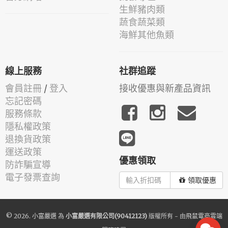
生鮮豬肉類
蔬食蔬菜類
海鮮其他魚類
線上服務
社群追蹤
會員註冊
/
登入
接收優惠與新產品資訊
忘記密碼
服務條款
隱私權政策
退換貨政策
運送政策
優惠領取
防詐騙宣導
電子發票查詢
領取優惠
© 2026.
小富嚴選
為
小富嚴選有限公司(90412123)
版權所有 - 由
飛鼠電商雲端