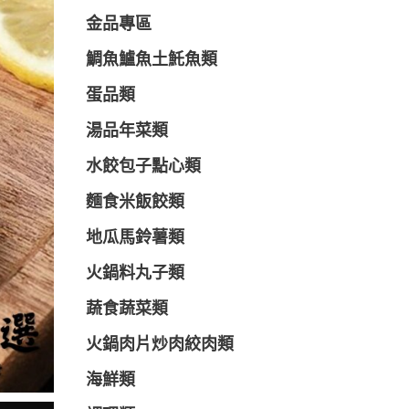
金品專區
鯛魚鱸魚土魠魚類
蛋品類
湯品年菜類
水餃包子點心類
麵食米飯餃類
地瓜馬鈴薯類
火鍋料丸子類
蔬食蔬菜類
火鍋肉片炒肉絞肉類
海鮮類