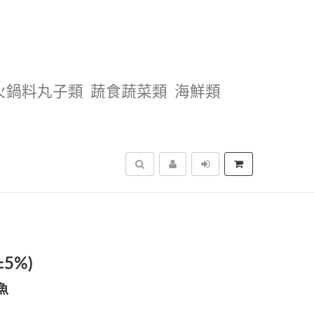
火鍋料丸子類
蔬食蔬菜類
海鮮類
搜尋
5%)
魚