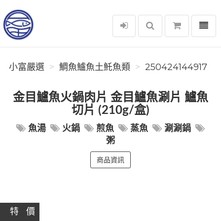
選單
小富嚴選
小富嚴選
鯛魚鱸魚土魠魚類
250424144917
金目鱸魚火鍋肉片 金目鱸魚涮片 鱸魚
切片 (210g/盒)
魚湯
火鍋
煎魚
蒸魚
涮涮鍋
粥
商品資訊
特 價