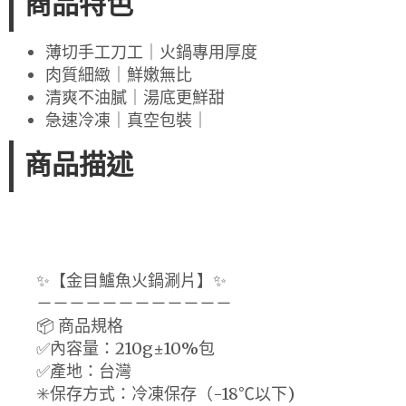
商品特色
薄切手工刀工｜火鍋專用厚度
肉質細緻｜鮮嫩無比
清爽不油膩｜湯底更鮮甜
急速冷凍｜真空包裝｜
商品描述
✨【金目鱸魚火鍋涮片】✨
－－－－－－－－－－－－
📦 商品規格
✅內容量：210g±10%包
✅產地：台灣
✳️保存方式：冷凍保存（-18℃以下)