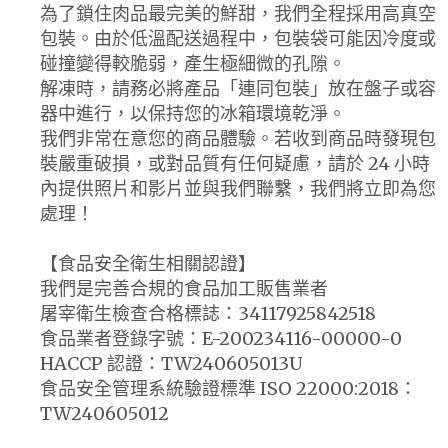
為了鎖住肉品最完美的鮮甜，我們全程採用高真空
包裝。由於低溫配送過程中，包裝袋可能因冷度或
碰撞變得較脆弱，產生極細微的孔隙。
解凍時，請務必將產品「連同包裝」放在盤子或容
器中進行，以保持您的冰箱環境乾淨。
我們非常在意您的商品體驗。若收到商品時發現包
裝嚴重破損，或對品質有任何疑慮，請於 24 小時
內提供照片和影片並與我們聯繫，我們將立即為您
處理！
【食品安全衛生相關認證】
我們是完善合規的食品加工販售業者
屠宰衛生檢查合格標誌：34117925842518
食品業者登錄字號：E-200234116-00000-0
HACCP 認證：TW240605013U
食品安全管理系統驗證標準 ISO 22000:2018：
TW240605012