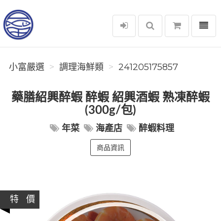
選單
小富嚴選
小富嚴選
調理海鮮類
241205175857
藥膳紹興醉蝦 醉蝦 紹興酒蝦 熟凍醉蝦
(300g/包)
年菜
海產店
醉蝦料理
商品資訊
特 價