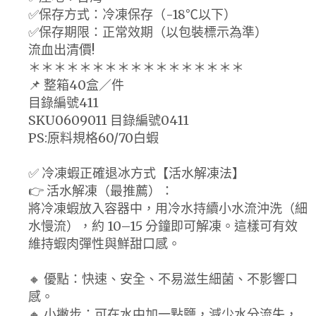
✅保存方式：冷凍保存（-18℃以下）
✅保存期限：正常效期（以包裝標示為準）
流血出清價!
＊＊＊＊＊＊＊＊＊＊＊＊＊＊＊＊＊
📌 整箱40盒／件
目錄編號411
SKU0609011 目錄編號0411
PS:原料規格60/70白蝦
✅ 冷凍蝦正確退冰方式【活水解凍法】
👉 活水解凍（最推薦）：
將冷凍蝦放入容器中，用冷水持續小水流沖洗（細
水慢流），約 10–15 分鐘即可解凍。這樣可有效
維持蝦肉彈性與鮮甜口感。
🔸 優點：快速、安全、不易滋生細菌、不影響口
感。
🔸 小撇步：可在水中加一點鹽，減少水分流失，