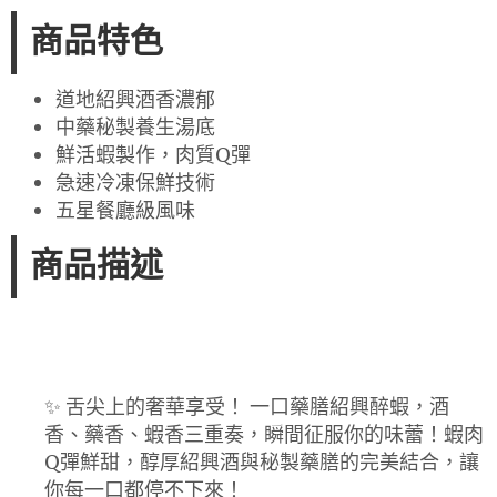
商品特色
道地紹興酒香濃郁
中藥秘製養生湯底
鮮活蝦製作，肉質Q彈
急速冷凍保鮮技術
五星餐廳級風味
商品描述
✨ 舌尖上的奢華享受！ 一口藥膳紹興醉蝦，酒
香、藥香、蝦香三重奏，瞬間征服你的味蕾！蝦肉
Q彈鮮甜，醇厚紹興酒與秘製藥膳的完美結合，讓
你每一口都停不下來！