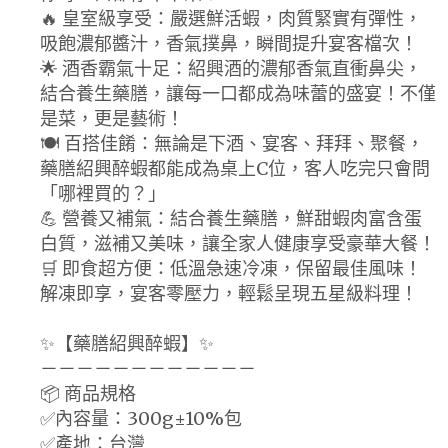
🔥 皇室級享受：嚴選鮮活蝦，肉質緊實有彈性，
吸飽濃郁醬汁，香氣撲鼻，瞬間提升宴客檔次！
🌟 酒香霸氣十足：紹興酒的濃郁香氣直衝鼻尖，
結合養生藥膳，讓每一口都成為味蕾的盛宴！不僅
是菜，更是藝術！
🍽️ 百搭佳餚：無論是下酒、宴客、拜拜、聚餐，
藥膳紹興醉蝦都能成為桌上C位，客人吃完只會問
「哪裡買的？」
💪 營養又補氣：結合養生藥膳，鮮甜蝦肉富含蛋
白質，滋補又美味，讓全家人健康享受豪華大餐！
🛒 即食超方便：低溫急速冷凍，保留最佳風味！
解凍即享，宴客零壓力，輕鬆呈現五星級料理！
✨【藥膳紹興醉蝦】✨
－－－－－－－－－－－－
📦 商品規格
✅內容量：300g±10%包
✅產地：台灣