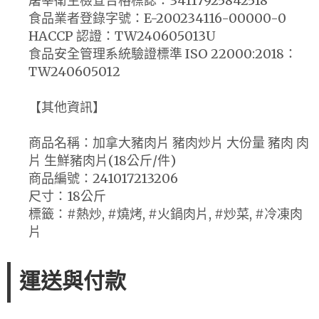
屠宰衛生檢查合格標誌：34117925842518
食品業者登錄字號：E-200234116-00000-0
HACCP 認證：TW240605013U
食品安全管理系統驗證標準 ISO 22000:2018：
TW240605012
【其他資訊】
商品名稱：加拿大豬肉片 豬肉炒片 大份量 豬肉 肉
片 生鮮豬肉片(18公斤/件)
商品編號：241017213206
尺寸：18公斤
標籤：#熱炒, #燒烤, #火鍋肉片, #炒菜, #冷凍肉
片
運送與付款