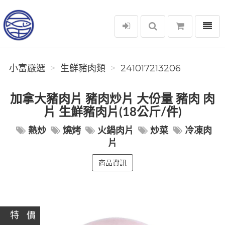
選單
小富嚴選
小富嚴選
生鮮豬肉類
241017213206
加拿大豬肉片 豬肉炒片 大份量 豬肉 肉
片 生鮮豬肉片(18公斤/件)
熱炒
燒烤
火鍋肉片
炒菜
冷凍肉
片
商品資訊
特 價