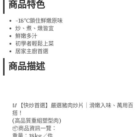
商品特色
-18°C鎖住鮮嫩原味
炒、煮、燉皆宜
鮮嫩多汁
初學者輕鬆上菜
居家主廚首選
商品描述
🥢【快炒首選】嚴選豬肉炒片｜滑嫩入味、萬用百
搭！
(高品質重組塑型肉)
📦商品資訊一覽：
重量：18kg／件