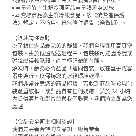
商品標示規格為準，完美主義者請斟酌下單。
▪ 重量差異：生鮮冷凍商品重量誤差為10%
▪ 本賣場商品為生鮮冷凍食品，依《消費者保護
法》規定，不適用七日無條件退貨（鑑賞期）。
【退冰請注意!!】
為了鎖住肉品最完美的鮮甜，我們全程採用高真空
包裝。由於低溫配送過程中，包裝袋可能因冷度或
碰撞變得較脆弱，產生極細微的孔隙。
解凍時，請務必將產品「連同包裝」放在盤子或容
器中進行，以保持您的冰箱環境乾淨。
我們非常在意您的商品體驗。若收到商品時發現包
裝嚴重破損，或對品質有任何疑慮，請於 24 小時
內提供照片和影片並與我們聯繫，我們將立即為您
處理！
【食品安全衛生相關認證】
我們是完善合規的食品加工販售業者