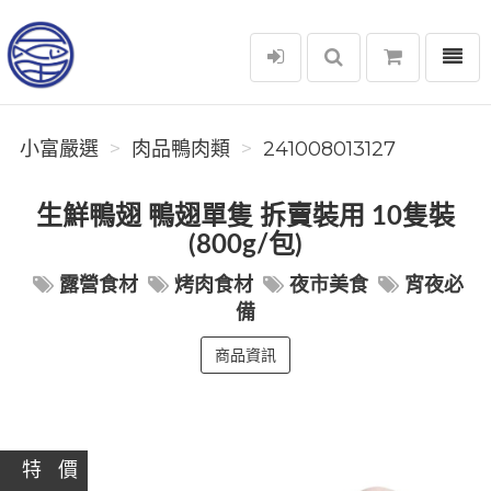
選單
小富嚴選
小富嚴選
肉品鴨肉類
241008013127
生鮮鴨翅 鴨翅單隻 拆賣裝用 10隻裝
(800g/包)
露營食材
烤肉食材
夜市美食
宵夜必
備
商品資訊
特 價