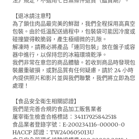
法》規定，不適用七日無條件退貨（鑑賞期）。
【退冰請注意!!】
為了鎖住肉品最完美的鮮甜，我們全程採用高真空
包裝。由於低溫配送過程中，包裝袋可能因冷度或
碰撞變得較脆弱，產生極細微的孔隙。
解凍時，請務必將產品「連同包裝」放在盤子或容
器中進行，以保持您的冰箱環境乾淨。
我們非常在意您的商品體驗。若收到商品時發現包
裝嚴重破損，或對品質有任何疑慮，請於 24 小時
內提供照片和影片並與我們聯繫，我們將立即為您
處理！
【食品安全衛生相關認證】
我們是完善合規的食品加工販售業者
屠宰衛生檢查合格標誌：34117925842518
食品業者登錄字號：E-200234116-00000-0
HACCP 認證：TW240605013U