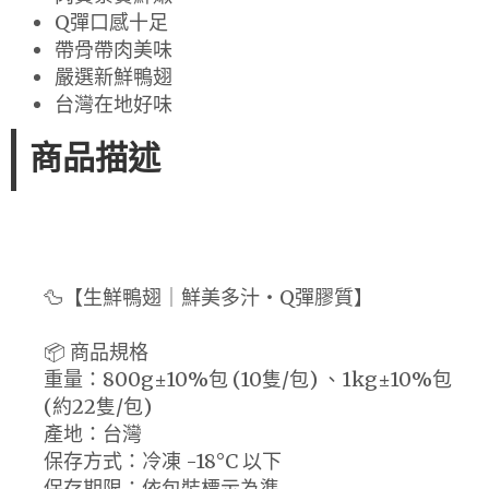
Q彈口感十足
帶骨帶肉美味
嚴選新鮮鴨翅
台灣在地好味
商品描述
🦆【生鮮鴨翅｜鮮美多汁・Q彈膠質】
📦 商品規格
重量：800g±10%包 (10隻/包) 、1kg±10%包
(約22隻/包)
產地：台灣
保存方式：冷凍 -18°C 以下
保存期限：依包裝標示為準