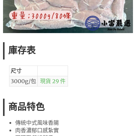
庫存表
尺寸
3000g/包
現貨 29 件
商品特色
傳統中式風味香腸
肉香濃郁口感紮實