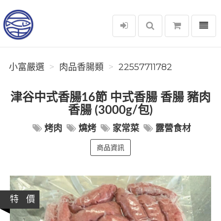
選單
小富嚴選
小富嚴選
肉品香腸類
22557711782
津谷中式香腸16節 中式香腸 香腸 豬肉
香腸 (3000g/包)
烤肉
燒烤
家常菜
露營食材
商品資訊
特 價