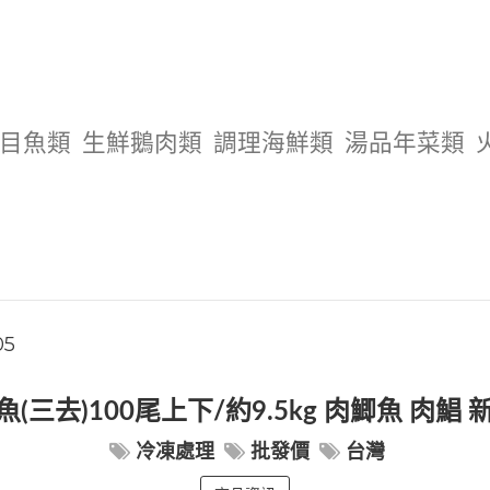
目魚類
生鮮鵝肉類
調理海鮮類
湯品年菜類
05
(三去)100尾上下/約9.5kg 肉鯽魚 肉鯧
冷凍處理
批發價
台灣