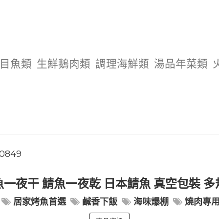
目魚類
生鮮鵝肉類
調理海鮮類
湯品年菜類
00849
一夜干 鯖魚一夜乾 日本鯖魚 真空包裝 
居家烤魚首選
鹹香下飯
海味爆棚
燒肉專