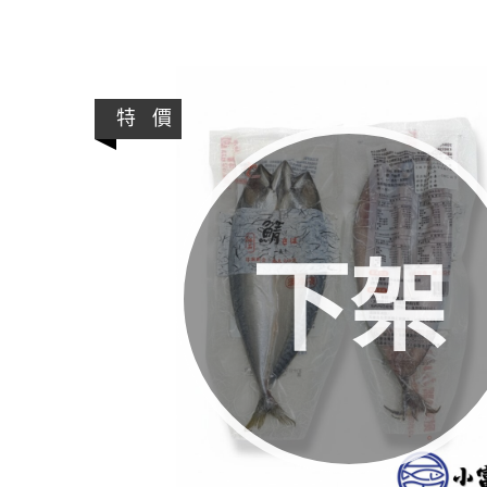
特 價
下架