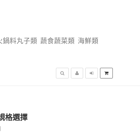
火鍋料丸子類
蔬食蔬菜類
海鮮類
搜尋
多規格選擇
用