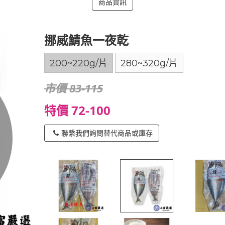
商品資訊
挪威鯖魚一夜乾
200~220g/片
280~320g/片
市價 83-115
特價 72-100
聯繫我們詢問替代商品或庫存