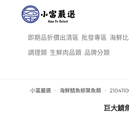
小富嚴選
即期品折價出清區
批發專區
海鮮比
調理類
生鮮肉品類
品牌分類
小富嚴選
海鮮鯖魚柳葉魚類
210411
巨大鯖魚