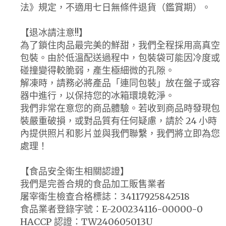
法》規定，不適用七日無條件退貨（鑑賞期）。
【退冰請注意!!】
為了鎖住肉品最完美的鮮甜，我們全程採用高真空
包裝。由於低溫配送過程中，包裝袋可能因冷度或
碰撞變得較脆弱，產生極細微的孔隙。
解凍時，請務必將產品「連同包裝」放在盤子或容
器中進行，以保持您的冰箱環境乾淨。
我們非常在意您的商品體驗。若收到商品時發現包
裝嚴重破損，或對品質有任何疑慮，請於 24 小時
內提供照片和影片並與我們聯繫，我們將立即為您
處理！
【食品安全衛生相關認證】
我們是完善合規的食品加工販售業者
屠宰衛生檢查合格標誌：34117925842518
食品業者登錄字號：E-200234116-00000-0
HACCP 認證：TW240605013U