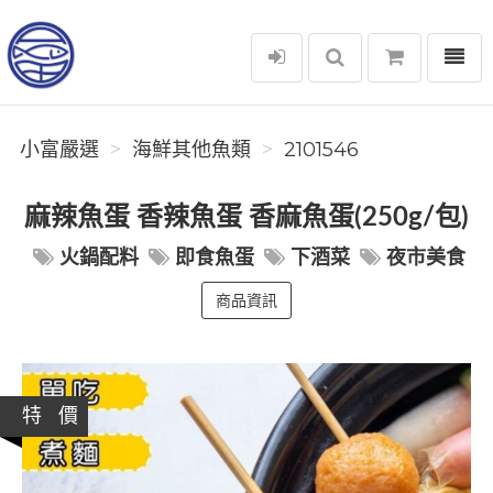
選單
小富嚴選
小富嚴選
海鮮其他魚類
2101546
麻辣魚蛋 香辣魚蛋 香麻魚蛋(250g/包)
火鍋配料
即食魚蛋
下酒菜
夜市美食
商品資訊
特 價