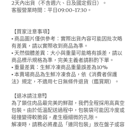
2天內出貨（不含週六、日及國定假日）。
客服營業時間：平日09:00~17:30。
【買家注意事項】
▪ 商品圖片僅供參考：實際出貨內容可能因批次略
有差異，請以實際收到商品為準。
▪ 天然個體差異：大小與重量可能略有誤差，請以
商品標示規格為準，完美主義者請斟酌下單。
▪ 重量差異：生鮮冷凍商品重量誤差為10%
▪ 本賣場商品為生鮮冷凍食品，依《消費者保護
法》規定，不適用七日無條件退貨（鑑賞期）。
【退冰請注意!!】
為了鎖住肉品最完美的鮮甜，我們全程採用高真空
包裝。由於低溫配送過程中，包裝袋可能因冷度或
碰撞變得較脆弱，產生極細微的孔隙。
解凍時，請務必將產品「連同包裝」放在盤子或容