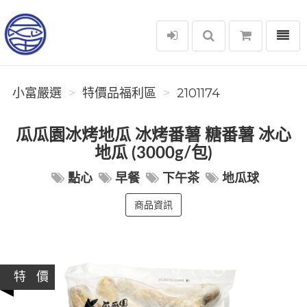
選單
小富嚴選
小富嚴選
特價品福利區
2101174
瓜瓜園冰烤地瓜 冰烤番薯 糖番薯 冰心
地瓜 (3000g/包)
點心
早餐
下午茶
地瓜球
商品資訊
特 價