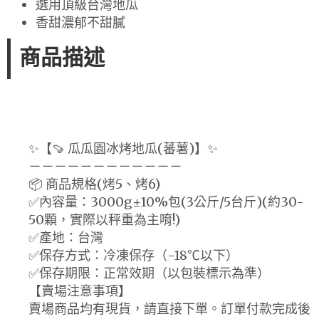
選用頂級台灣地瓜
香甜濃郁不甜膩
商品描述
✨【🍠 瓜瓜園冰烤地瓜(蕃薯)】✨
－－－－－－－－－－－－
📦 商品規格(烤5、烤6)
✅內容量：3000g±10%包(3公斤/5台斤)(約30-
50顆，實際以秤重為主唷!)
✅產地：台灣
✅保存方式：冷凍保存（-18℃以下）
✅保存期限：正常效期（以包裝標示為準）
【賣場注意事項】
賣場商品均有現貨，請直接下單。訂單付款完成後