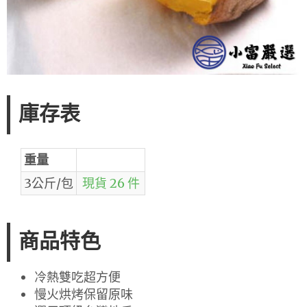
庫存表
重量
3公斤/包
現貨 26 件
商品特色
冷熱雙吃超方便
慢火烘烤保留原味