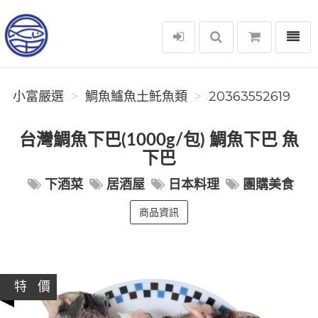
選單
小富嚴選
小富嚴選
鯛魚鱸魚土魠魚類
20363552619
台灣鯛魚下巴(1000g/包) 鯛魚下巴 魚
下巴
下酒菜
居酒屋
日本料理
團購美食
商品資訊
特 價