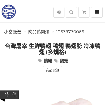
選單
小富嚴選
小富嚴選
肉品鴨肉類
10639770066
台灣屠宰 生鮮鴨翅 鴨翅 鴨翅膀 冷凍鴨
翅 (多規格)
鵝腸
鵝翅
商品資訊
特 價