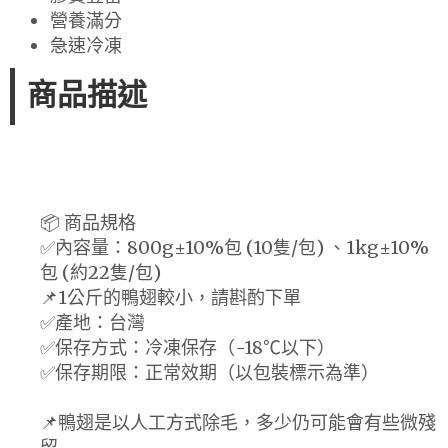
營養滿分
急速冷凍
商品描述
📦 商品規格
✅內容量：800g±10%包 (10隻/包) 、1kg±10%
包 (約22隻/包)
📌1公斤的鴨翅較小，請斟酌下單
✅產地：台灣
✅保存方式：冷凍保存（-18℃以下）
✅保存期限：正常效期（以包裝標示為準）
📌鴨翅是以人工方式除毛，多少仍可能會有些微殘
留