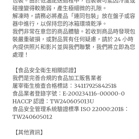
包裝。由於低溫配送過程中，包裝袋可能因冷度或
碰撞變得較脆弱，產生極細微的孔隙。
解凍時，請務必將產品「連同包裝」放在盤子或容
器中進行，以保持您的冰箱環境乾淨。
我們非常在意您的商品體驗。若收到商品時發現包
裝嚴重破損，或對品質有任何疑慮，請於 24 小時
內提供照片和影片並與我們聯繫，我們將立即為您
處理！
【食品安全衛生相關認證】
我們是完善合規的食品加工販售業者
屠宰衛生檢查合格標誌：34117925842518
食品業者登錄字號：E-200234116-00000-0
HACCP 認證：TW240605013U
食品安全管理系統驗證標準 ISO 22000:2018：
TW240605012
【其他資訊】