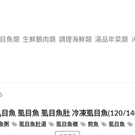
目魚類
生鮮鵝肉類
調理海鮮類
湯品年菜類
6
目魚 虱目魚 虱目魚肚 冷凍虱目魚(120/140
魚粥
虱目魚肚湯
虱目魚嶺
煎魚
虱目魚