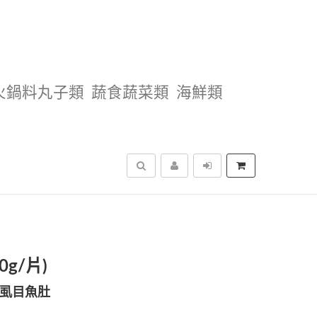
火鍋料丸子類
蔬食蔬菜類
海鮮類
搜尋
g/片)
虱目魚肚