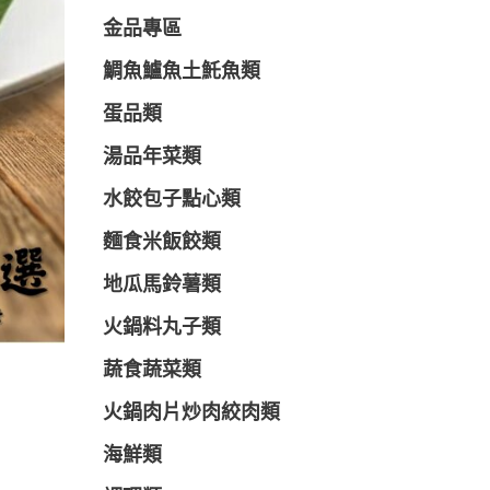
金品專區
鯛魚鱸魚土魠魚類
蛋品類
湯品年菜類
水餃包子點心類
麵食米飯餃類
地瓜馬鈴薯類
火鍋料丸子類
蔬食蔬菜類
火鍋肉片炒肉絞肉類
海鮮類