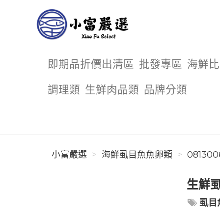
小富嚴選
即期品折價出清區
批發專區
海鮮比
調理類
生鮮肉品類
品牌分類
小富嚴選
海鮮虱目魚魚卵類
081300
生鮮虱
虱目