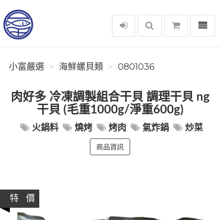
選單
小富嚴選
小富嚴選
海鮮螺貝類
0801036
肉好多 冷凍調製組合干貝 調理干貝 ng
干貝 (毛重1000g/淨重600g)
火鍋料
燒烤
烤肉
氣炸鍋
炒菜
商品資訊
特 價