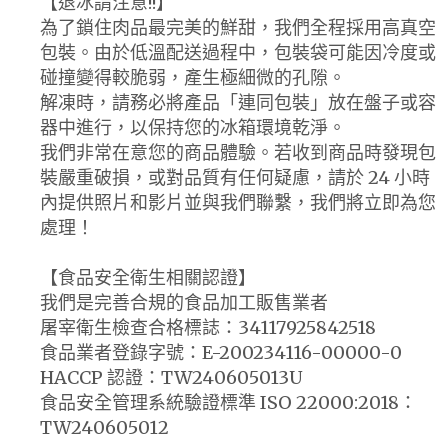
【退冰請注意!!】
為了鎖住肉品最完美的鮮甜，我們全程採用高真空
包裝。由於低溫配送過程中，包裝袋可能因冷度或
碰撞變得較脆弱，產生極細微的孔隙。
解凍時，請務必將產品「連同包裝」放在盤子或容
器中進行，以保持您的冰箱環境乾淨。
我們非常在意您的商品體驗。若收到商品時發現包
裝嚴重破損，或對品質有任何疑慮，請於 24 小時
內提供照片和影片並與我們聯繫，我們將立即為您
處理！
【食品安全衛生相關認證】
我們是完善合規的食品加工販售業者
屠宰衛生檢查合格標誌：34117925842518
食品業者登錄字號：E-200234116-00000-0
HACCP 認證：TW240605013U
食品安全管理系統驗證標準 ISO 22000:2018：
TW240605012