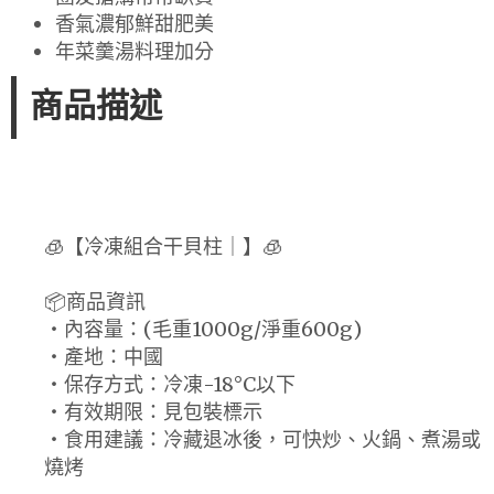
香氣濃郁鮮甜肥美
年菜羹湯料理加分
商品描述
🧊【冷凍組合干貝柱｜】🧊
📦商品資訊
・內容量：(毛重1000g/淨重600g)
・產地：中國
・保存方式：冷凍-18°C以下
・有效期限：見包裝標示
・食用建議：冷藏退冰後，可快炒、火鍋、煮湯或
燒烤