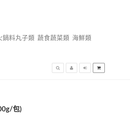
火鍋料丸子類
蔬食蔬菜類
海鮮類
搜尋
0g/包)