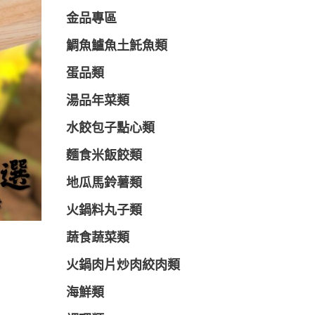
金品專區
鯛魚鱸魚土魠魚類
蛋品類
湯品年菜類
水餃包子點心類
麵食米飯餃類
地瓜馬鈴薯類
火鍋料丸子類
蔬食蔬菜類
火鍋肉片炒肉絞肉類
海鮮類