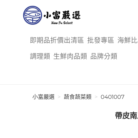
小富嚴選
即期品折價出清區
批發專區
海鮮比
調理類
生鮮肉品類
品牌分類
小富嚴選
蔬食蔬菜類
0401007
帶皮南瓜