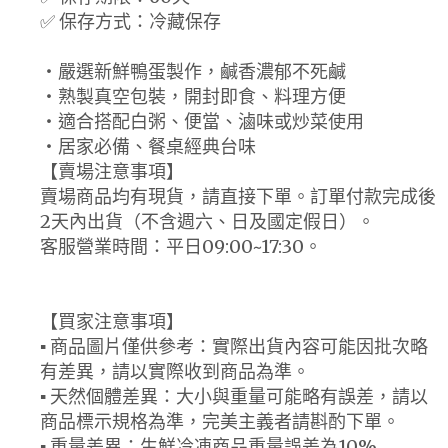
✅ 保存方式：冷藏保存
・嚴選新鮮鴨蛋製作，鹹香濃郁不死鹹
・熟製真空包裝，開封即食、料理方便
・適合搭配白粥、便當、滷味或炒菜使用
・居家必備、餐桌經典台味
【賣場注意事項】
賣場商品均有現貨，請直接下單。訂單付款完成後
2天內出貨（不含週六、日及國定假日）。
客服營業時間：平日09:00~17:30。
【買家注意事項】
▪ 商品圖片僅供參考：實際出貨內容可能因批次略
有差異，請以實際收到商品為準。
▪ 天然個體差異：大小與重量可能略有誤差，請以
商品標示規格為準，完美主義者請斟酌下單。
▪ 重量差異：生鮮冷凍商品重量誤差為10%