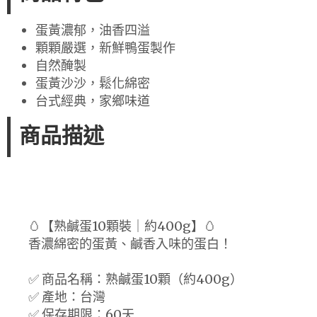
蛋黃濃郁，油香四溢
顆顆嚴選，新鮮鴨蛋製作
自然醃製
蛋黃沙沙，鬆化綿密
台式經典，家鄉味道
商品描述
🥚【熟鹹蛋10顆裝｜約400g】🥚
香濃綿密的蛋黃、鹹香入味的蛋白！
✅ 商品名稱：熟鹹蛋10顆（約400g）
✅ 產地：台灣
✅ 保存期限：60天