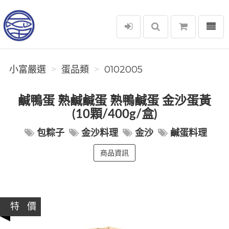
選單
小富嚴選
小富嚴選
蛋品類
0102005
鹹鴨蛋 熟鹹鹹蛋 熟鴨鹹蛋 金沙蛋黃
(10顆/400g/盒)
包粽子
金沙料理
金沙
鹹蛋料理
商品資訊
特 價