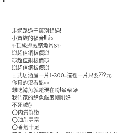
走過路過千萬別錯過!
小資族的福音!!!👍
✨頂級挪威鯖魚片S✨
💥超值銅板價💥
💥超值銅板價💥
💥超值銅板價💥
日式居酒屋一片1-200...這裡一片只要???元
你真的沒看錯👀
想吃鯖魚就趁現在唷!😁😁😁
我們家的鯖魚鹹度剛剛好
不死鹹✋
⭕️肉質鮮嫩
⭕️油脂豐富
⭕️香氣十足