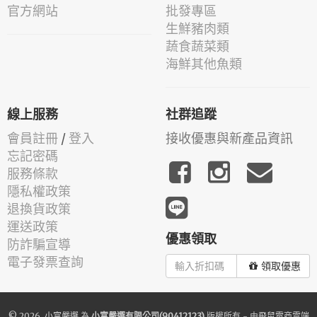
官方網站
批發專區
生鮮豬肉類
蔬食蔬菜類
海鮮其他魚類
線上服務
社群追蹤
會員註冊
/
登入
接收優惠與新產品資訊
忘記密碼
服務條款
隱私權政策
退換貨政策
運送政策
優惠領取
防詐騙宣導
電子發票查詢
領取優惠
© 2026.
小富嚴選
為
小富嚴選有限公司(90412123)
版權所有 - 由
飛鼠電商雲端