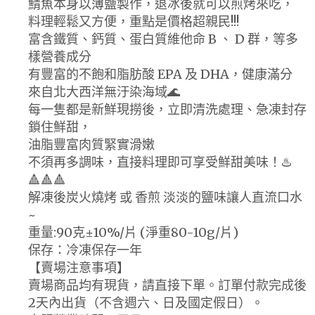
鯖魚本身以薄鹽製作，退冰後就可以煎烤來吃，
料理輕鬆又方便，重點是價格超親民!!!
富含鐵質、鈣質、蛋白質維他命 B 、 D 群，等多
樣營養成分
有豐富的不飽和脂肪酸 EPA 及 DHA，健康滿分
來自北大西洋無汙染海域🌊
每一隻都是新鮮現撈後，立即清洗處理、急凍封存
鎖住鮮甜，
油脂豐富肉質緊實滑嫩
不須再多調味，直接料理即可享受鮮甜美味！♨️
🔺🔺🔺
解凍後炭火燒烤 或 香煎 淡淡的鹽味讓人直流口水
~
重量:90克±10%/片 (淨重80-10g/片)
保存：冷凍保存一年
【賣場注意事項】
賣場商品均有現貨，請直接下單。訂單付款完成後
2天內出貨（不含週六、日及國定假日）。