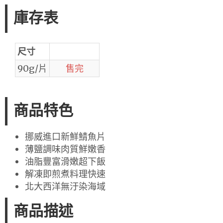
庫存表
尺寸
90g/片
售完
商品特色
挪威進口新鮮鯖魚片
薄鹽調味肉質鮮嫩香
油脂豐富滑嫩超下飯
解凍即煎煮料理快速
北大西洋無汙染海域
商品描述