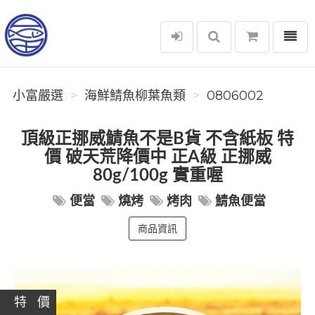
選單
小富嚴選
小富嚴選
海鮮鯖魚柳葉魚類
0806002
頂級正挪威鯖魚不是B貨 不含紙板 特
價 破天荒降價中 正A級 正挪威
80g/100g 實重喔
便當
燒烤
烤肉
鯖魚便當
商品資訊
特 價